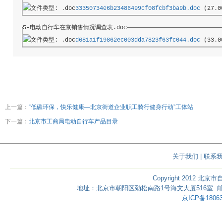
33350734e6b23486499cf08fcbf3ba9b.doc
 (27.0
5-电动自行车在京销售情况调查表.doc
d681a1f19862ec003dda7823f63fc044.doc
 (33.0
上一篇：
“低碳环保，快乐健康—北京街道企业职工骑行健身行动”工体站
下一篇：
北京市工商局电动自行车产品目录
关于我们
|
联系
Copyright 2012 北京
地址：北京市朝阳区劲松南路1号海文大厦516室 邮编：1000
京ICP备18063