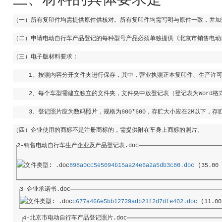
（一）所有复印件均需提供原件供核对。所有复印件均需写明与原件一致，并加
（二）申请电动自行车产品登记的每种型号产品必须单独提供《北京市销售电动
（三）电子版材料要求：
1
、按照内容分开文件夹进行保存，其中，营业执照正本复印件、生产许
2
、每个车型需建立独立的文件夹，文件夹中放登记表（登记表为
Word
格
3
、登记照片应为数码照片，规格为
800*600
，存贮大小应在
2M
以下，存
（四）企业使用的商标不是注册商标的，需提供附在车身上商标的照片。 
2-销售电动自行车生产企业及产品登记表.doc
898a0cc5e5094b15aa24e6a2a5db3c80.doc
 (35.00 
3-企业承诺书.doc
c677a466e5bb12729adb21f2d7dfe402.doc
 (11.00
4-北京市电动自行车产品登记照片.doc