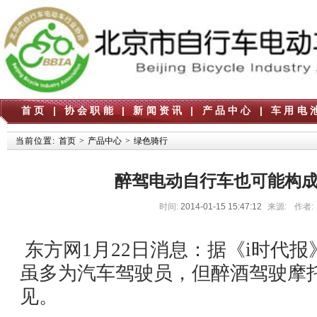
首页
|
协会职能
|
新闻资讯
|
产品中心
|
车用电
当前位置:
首页
>
产品中心
>
绿色骑行
醉驾电动自行车也可能构
时间:
2014-01-15 15:47:12
来源:
作者:
东方网
1
月
22
日
消息：据《
i
时代报
虽多为汽车驾驶员，但醉酒驾驶摩
见。